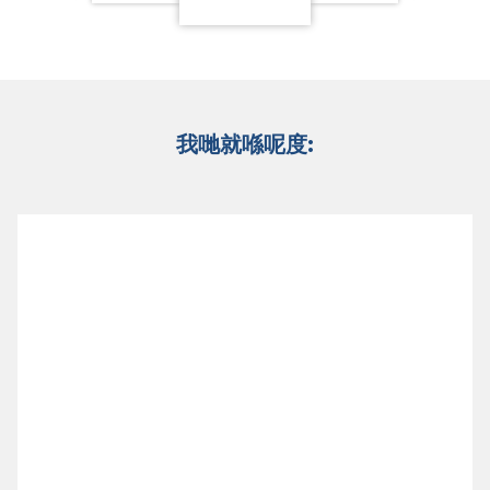
我哋就喺呢度: