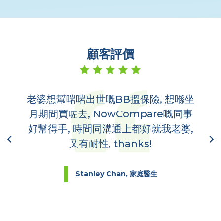
顧客評價
老婆想幫啱啱出世嘅BB搵保險, 想喺坐
多
,
月期間買咗去, NowCompare嘅同事
哋
到你
好幫得手, 時間同溝通上都好就我老婆,
又有耐性, thanks!
Stanley Chan, 家庭醫生