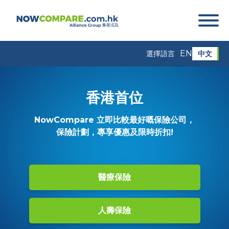
EN
中文
選擇語言
香港首位
NowCompare 立即比較最好嘅
保險公司，
保險計劃，專享優惠及限時折扣!
醫療保險
人壽保險