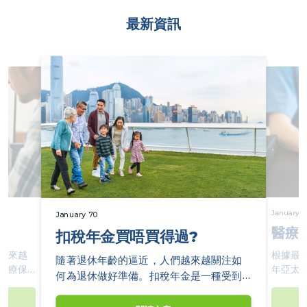
最新資訊
January 7
January 70
由
醫療
扣稅年金買唔買得過?
越來越
根據最
隨著退休年齡的逼近，人們越來越關注如
醫療保
年亞太
何為退休做好準備。扣稅年金是一種受到
療保險可
升7.6%
廣泛推崇的金融工具。