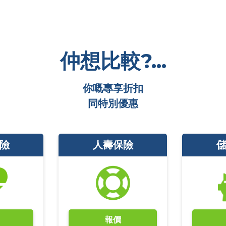
仲想比較?...
你嘅專享折扣
同特別優惠
險
人壽保險
報價