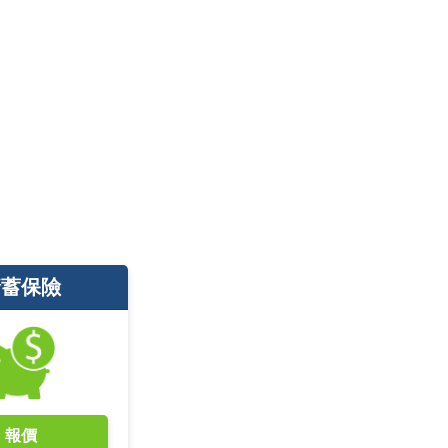
儲蓄保險
報價