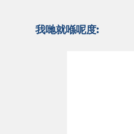
我哋就喺呢度: