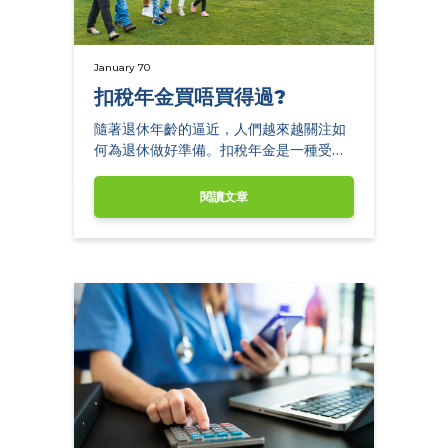
January 70
扣稅年金買唔買得過?
隨著退休年齡的逼近，人們越來越關注如
何為退休做好準備。扣稅年金是一種受到
廣泛推崇的金融工具。
閱讀文章