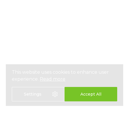
This website uses cookies to enhance user
experience.
Read more
Settings
Accept All
選擇語言