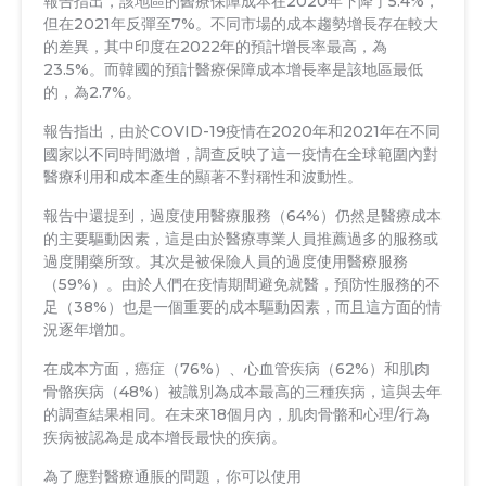
報告指出，該地區的醫療保障成本在2020年下降了5.4%，
但在2021年反彈至7%。不同市場的成本趨勢增長存在較大
的差異，其中印度在2022年的預計增長率最高，為
23.5%。而韓國的預計醫療保障成本增長率是該地區最低
的，為2.7%。
報告指出，由於COVID-19疫情在2020年和2021年在不同
國家以不同時間激增，調查反映了這一疫情在全球範圍內對
醫療利用和成本產生的顯著不對稱性和波動性。
報告中還提到，過度使用醫療服務（64%）仍然是醫療成本
的主要驅動因素，這是由於醫療專業人員推薦過多的服務或
過度開藥所致。其次是被保險人員的過度使用醫療服務
（59%）。由於人們在疫情期間避免就醫，預防性服務的不
足（38%）也是一個重要的成本驅動因素，而且這方面的情
況逐年增加。
在成本方面，癌症（76%）、心血管疾病（62%）和肌肉
骨骼疾病（48%）被識別為成本最高的三種疾病，這與去年
的調查結果相同。在未來18個月內，肌肉骨骼和心理/行為
疾病被認為是成本增長最快的疾病。
為了應對醫療通脹的問題，你可以使用