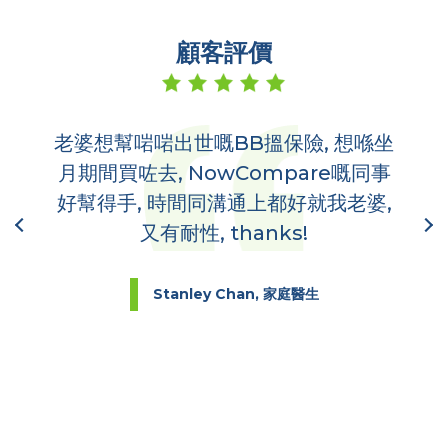
顧客評價
老婆想幫啱啱出世嘅BB搵保險, 想喺坐
多
,
月期間買咗去, NowCompare嘅同事
哋
到你
好幫得手, 時間同溝通上都好就我老婆,
又有耐性, thanks!
Stanley Chan, 家庭醫生