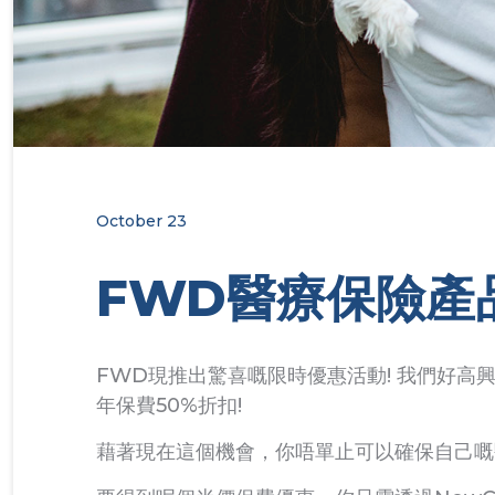
October 23
FWD醫療保險產
FWD現推出驚喜嘅限時優惠活動! 我們好高興
年保費50%折扣!
藉著現在這個機會，你唔單止可以確保自己嘅