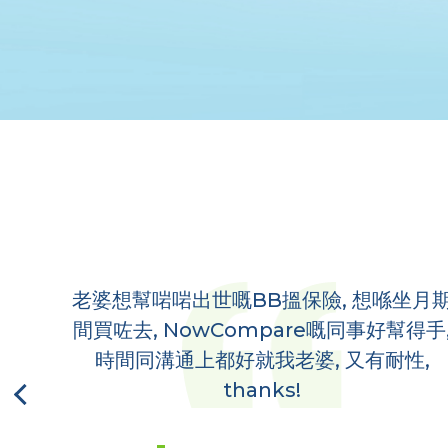
B搵保險, 想喺坐月期
多謝NowCompare E
pare嘅同事好幫得手,
group size同budge
我老婆, 又有耐性,
個又平d, coverage又
ks!