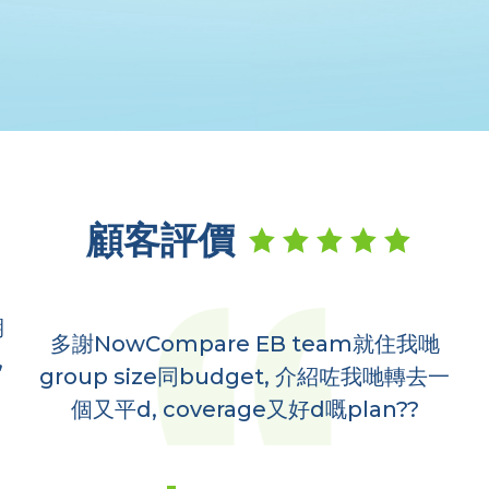
顧客評價
B team就住我哋
t, 介紹咗我哋轉去一
專業分析 滿分的服
好d嘅plan??