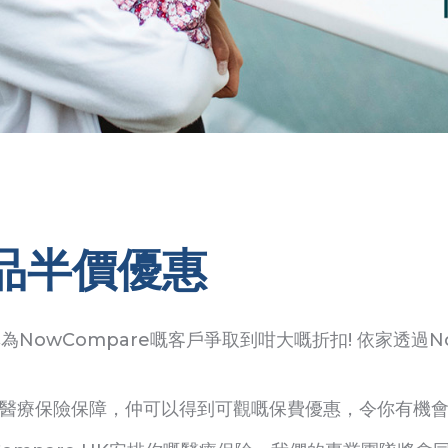
品半價優惠
為NowCompare嘅客戶爭取到咁大嘅折扣! 依家透過N
醫療保險保障，仲可以得到可觀嘅保費優惠，令你有機