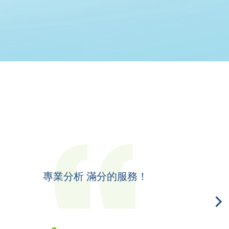
我自己都格吓價, 同NowCompar
務！
年真係慳多咗3千蚊?