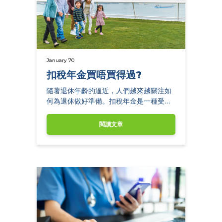
January 70
扣稅年金買唔買得過?
隨著退休年齡的逼近，人們越來越關注如
何為退休做好準備。扣稅年金是一種受到
廣泛推崇的金融工具。
閱讀文章