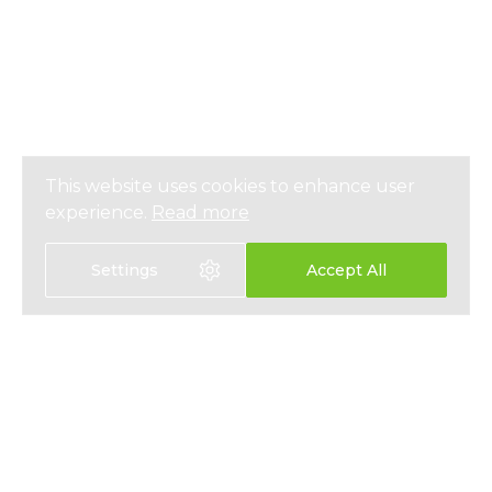
This website uses cookies to enhance user
experience.
Read more
Settings
Accept All
選擇語言
EN
中文
醫療保險
關於我們