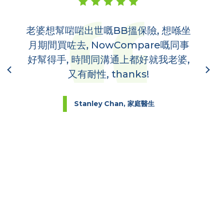
老婆想幫啱啱出世嘅BB搵保險, 想喺坐
多
,
月期間買咗去, NowCompare嘅同事
哋
到你
好幫得手, 時間同溝通上都好就我老婆,
又有耐性, thanks!
Stanley Chan, 家庭醫生