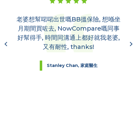
老婆想幫啱啱出世嘅BB搵保險, 想喺坐
多
,
月期間買咗去, NowCompare嘅同事
哋
到你
好幫得手, 時間同溝通上都好就我老婆,
又有耐性, thanks!
Stanley Chan, 家庭醫生