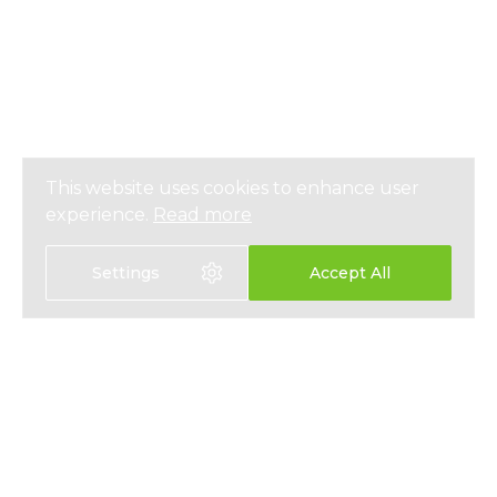
This website uses cookies to enhance user
experience.
Read more
Settings
Accept All
選擇語言
EN
中文
醫療保險
關於我們