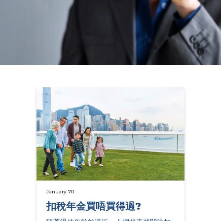
January 70
扣稅年金買唔買得過?