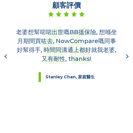
顧客評價
老婆想幫啱啱出世嘅BB搵保險, 想喺坐
多
,
月期間買咗去, NowCompare嘅同事
哋
到你
好幫得手, 時間同溝通上都好就我老婆,
又有耐性, thanks!
Stanley Chan, 家庭醫生