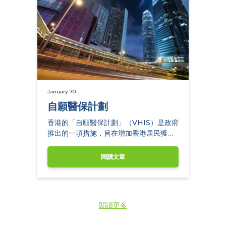
January 70
自願醫保計劃
香港的「自願醫保計劃」（VHIS）是政府
推出的一項措施，旨在增加香港居民獲得
個人醫療保險的可及性和質素。VHIS旨在
通過設定醫療保險產品的標準，為個人提
閱讀文章
供更多的醫療保障及選擇。在本文中，我
們將探討香港…
閱讀更多