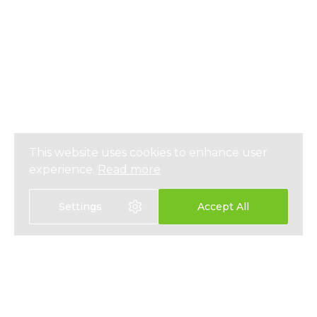
This website uses cookies to enhance user
experience.
Read more
Settings
Accept All
選擇語言
EN
中文